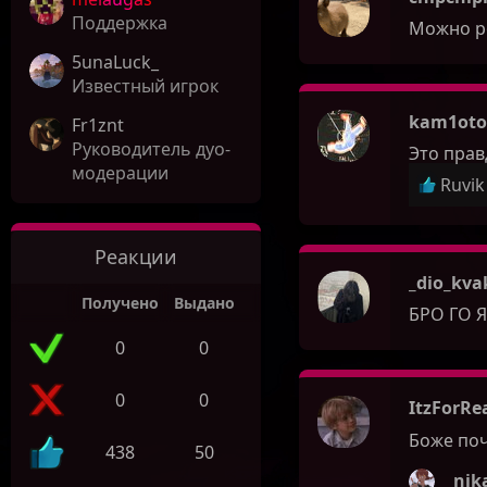
Поддержка
Можно ро
5unaLuck_
Известный игрок
kam1oto
Fr1znt
Руководитель дуо-
Это прав
модерации
Р
Ruvik
е
а
к
Реакции
ц
_dio_kva
и
Получено
Выдано
БРО ГО 
и
0
0
:
0
0
ItzForRe
Боже поч
438
50
nik