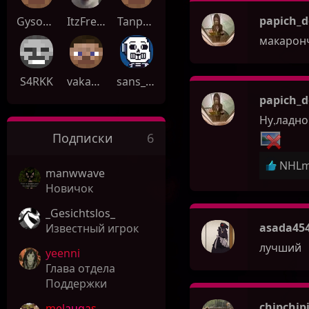
papich_d
GysorHleb1
ItzFreyzen
TanpopoWain
макарон
S4RKK
vakableach
sans_97_2
papich_d
Ну,ладно
Подписки
6
Р
NHLm
manwwave
е
Новичок
а
к
_Gesichtslos_
ц
asada45
Известный игрок
и
лучший
yeenni
и
Глава отдела
:
Поддержки
chipchip
melaugas