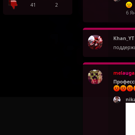
41
2
6 Я
Khan_YT
поддержи
melauga
Професс
nik