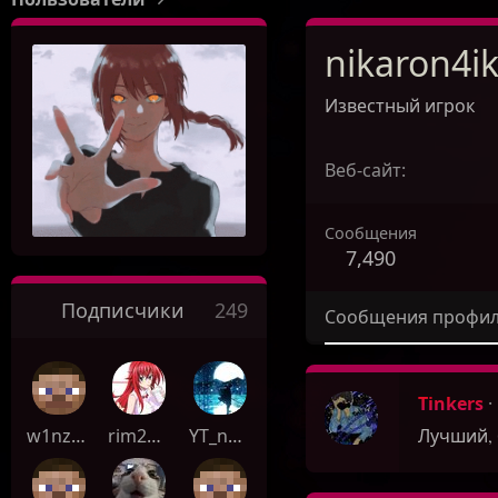
nikaron4i
Известный игрок
Веб-сайт
Сообщения
7,490
Подписчики
249
Сообщения профи
Tinkers
Лучший, 
w1nzyy_ua
rim2299124
YT_nazar_YT