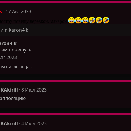
s
17 Авг 2023
 люстру повешу веревкой, макарон
и
nikaron4ik
aron4ik
 сам повешусь
Авг 2023
uvik
и
melaugas
KAkirill
8 Июл 2023
 аппеляцию
KAkirill
4 Июл 2023