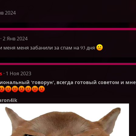
нв 2024
2 Янв 2024
 меня меня забанили за спам на 93 дня
s
1 Ноя 2023
иональный 'говорун', всегда готовый советом и мн
aron4ik