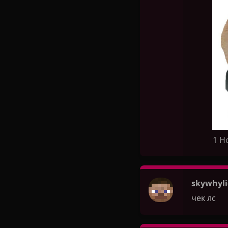
1 Н
skywhyli
чек лс