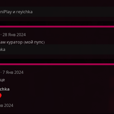
niPlay
и
reyichka
28 Янв 2024
ам куратор (мой пупс)
hka
7 Янв 2024
нце
ichka
нв 2024