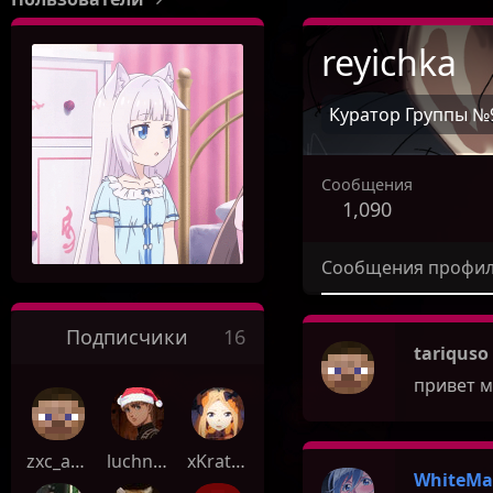
reyichka
Куратор Группы №
Сообщения
1,090
Сообщения профи
Подписчики
16
tariquso
привет м
zxc_absolut_461
luchn1k_
xKratos
WhiteMa