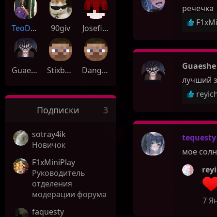
речечка
Р
F1xMi
TeoDoreXx
90giv
Josefina_Joestar
е
а
к
ц
Guaeshe
Guaeshe
Stixbon
Dangerwun
и
лучший з
и
Р
reyic
:
е
Подписки
3
а
к
sotray4ik
ц
tequesty
Новичок
и
мое сол
и
F1xMiniPlay
:
rey
Руководитель
отделения
модерации форума
7 Я
faquesty