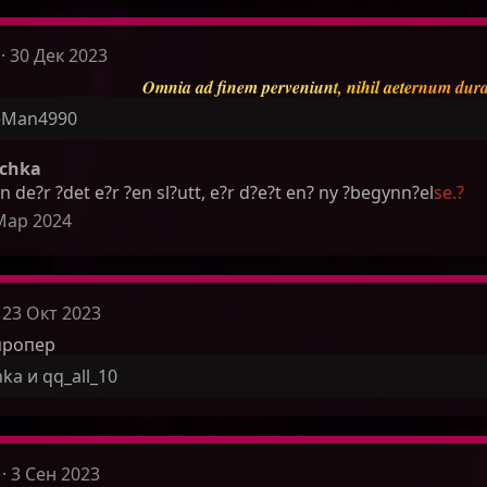
30 Дек 2023
Omnia ad finem perveniun
t, nihil aete
rnum dur
eMan4990
ichka
 de?r ?det e?r ?en sl?utt, e?r d?e?t en? ny ?begynn?el
se.?
Мар 2024
23 Окт 2023
пропер
hka
и
qq_all_10
3 Сен 2023