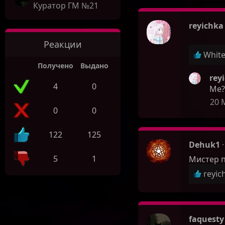
Куратор ГМ №21
reyichka
Реакции
Р
Whit
е
Получено
Выдано
а
rey
4
0
к
Me?n
ц
20 
и
0
0
и
:
122
125
Dehuk1
5
1
Мистер 
Р
reyic
е
а
к
ц
faquesty