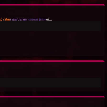
a
t, citiu
s aut seriu
s omnia finie
nt...