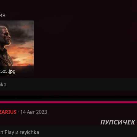
ия
505.jpg
162 KB · Просмотры: 1
hka
ZARIUS
14 Авг 2023
ПУПСИЧЕ
К
niPlay
и
reyichka