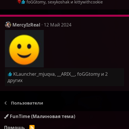
Р
foGGtomy
,
sexykoshak
и
kittywithcookie
е
а
к
ц
MercyIzReal
12 Май 2024
и
и
:
Р
KLauncher_mjuqva
,
__ARIX__
,
foGGtomy
и 2
е
других
а
к
ц
Пользователи
и
и
FunTime (Малиновая тема)
:
Помощь
R