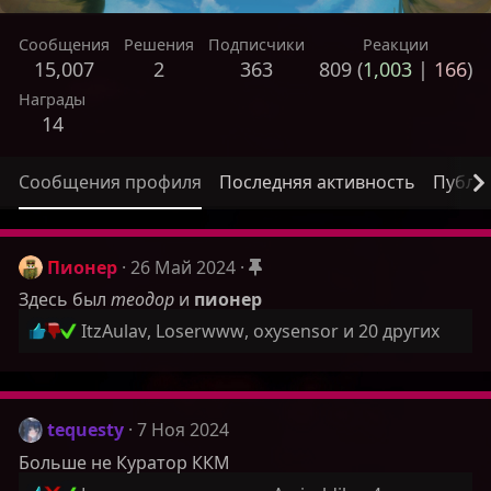
Сообщения
Решения
Подписчики
Реакции
15,007
2
363
809 (
1,003
|
166
)
Награды
14
Сообщения профиля
Последняя активность
Публи
Пионер
26 Май 2024
пионер
Здесь был
теодор
и
Р
ItzAulav
,
Loserwww
,
oxysensor
и 20 других
е
а
к
ц
tequesty
7 Ноя 2024
и
Больше не Куратор ККМ
и