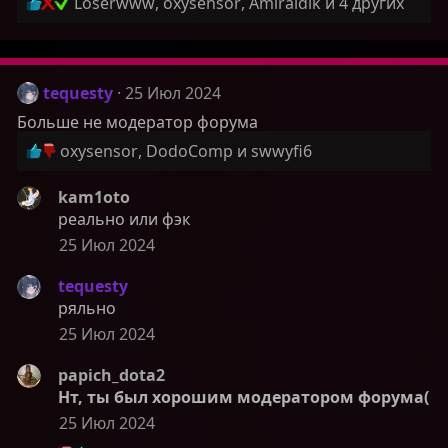
Р
Loserwww
,
oxysensor
,
Amiraldik
и 4 других
:
е
а
к
ц
tequesty
25 Июл 2024
и
Больше не модератор форума
и
Р
oxysensor
,
DodoComp
и
swwyfi6
:
е
а
kam1oto
к
реально или фэк
ц
25 Июл 2024
и
и
tequesty
:
ряльно
25 Июл 2024
papich_dota2
Нт, ты был хорошим модератором форума(
25 Июл 2024