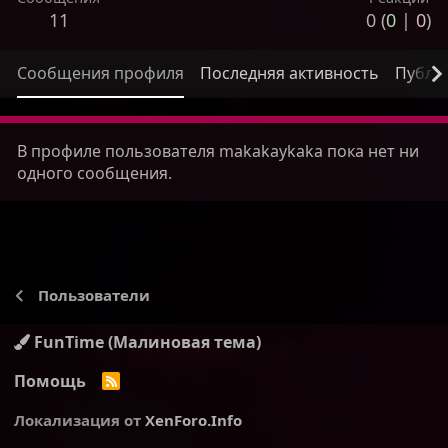
11
0 (
0
|
0
)
Сообщения профиля
Последняя активность
Публи
В профиле пользователя makakaykaka пока нет ни
одного сообщения.
Пользователи
FunTime (Малиновая тема)
Помощь
R
S
S
Локализация от
XenForo.Info