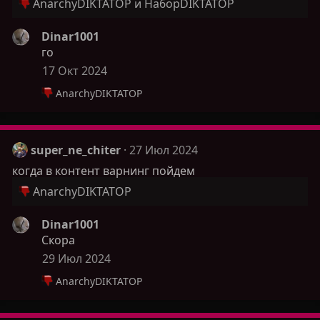
Р
AnarchyDIKTATOP
и
Ha6opDIKTATOP
е
а
Dinar1001
к
го
ц
17 Окт 2024
и
Р
AnarchyDIKTATOP
и
е
:
а
к
ц
super_ne_chiter
27 Июл 2024
и
когда в контент варнинг пойдем
и
:
Р
AnarchyDIKTATOP
е
а
Dinar1001
к
Скора
ц
29 Июл 2024
и
Р
AnarchyDIKTATOP
и
е
:
а