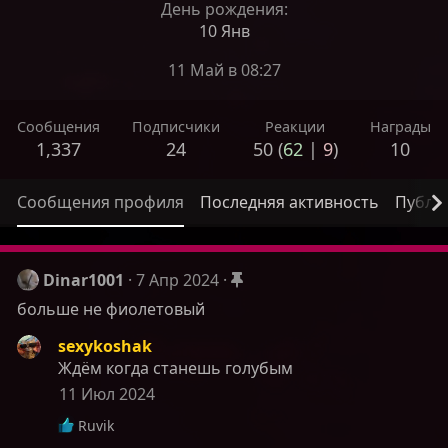
День рождения
10 Янв
11 Май в 08:27
Сообщения
Подписчики
Реакции
Награды
1,337
24
50 (
62
|
9
)
10
Сообщения профиля
Последняя активность
Публи
Dinar1001
7 Апр 2024
больше не фиолетовый
sexykoshak
Ждём когда станешь голубым
11 Июл 2024
Р
Ruvik
е