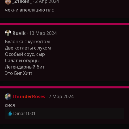
_Z1lken_
2 Апр 2024
чекни апелляцию плс
Ruvik
13 Мар 2024
Булочка с кунжутом
Две котлеты с луком
Особый соус, сыр
Салат и огурцы
Легендарный бит
Это Биг Хит!
ThunderRoses
7 Мар 2024
сися
Р
Dinar1001
е
а