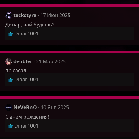
teckstyra
17 Июн 2025
Динар, чай будешь?
Р
Dinar1001
е
а
к
ц
deobfer
21 Мар 2025
и
пр сасал
и
Р
Dinar1001
:
е
а
к
ц
NeVeRnO
10 Янв 2025
и
С днём рождения!
и
Р
Dinar1001
:
е
а