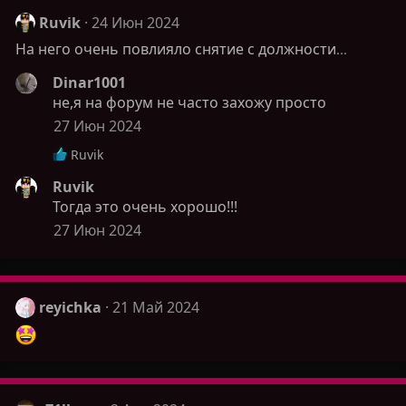
к
ц
Ruvik
24 Июн 2024
и
На него очень повлияло снятие с должности...
и
:
Dinar1001
не,я на форум не часто захожу просто
27 Июн 2024
Р
Ruvik
е
Ruvik
а
Тогда это очень хорошо!!!
к
ц
27 Июн 2024
и
и
:
reyichka
21 Май 2024