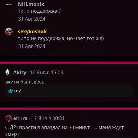
NHLmonix
а
Типо поддержка ?
к
ц
31 Авг 2024
и
и
sexykoshak
:
типо не поддержка, но цвет тот же)
31 Авг 2024
Akity
16 Янв в 13:08
акити был здесь
Р
ol2
е
а
к
ц
errrra
11 Янв в 00:31
и
C ДР! прасти я апаздал на 30 минут ..... меня ждет
и
смэрт
: