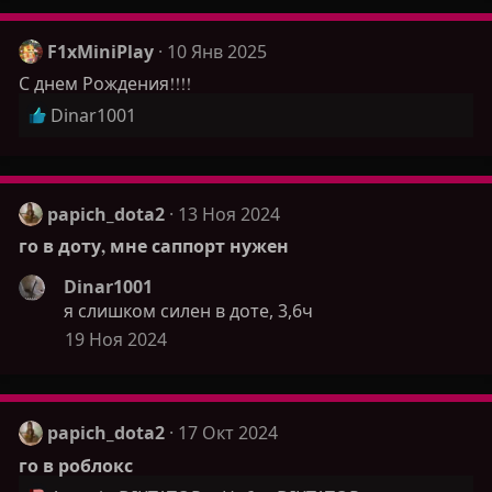
к
ц
F1xMiniPlay
10 Янв 2025
и
С днем Рождения!!!!
и
Р
Dinar1001
:
е
а
к
ц
papich_dota2
13 Ноя 2024
и
го в доту, мне саппорт нужен
и
:
Dinar1001
я слишком силен в доте, 3,6ч
19 Ноя 2024
papich_dota2
17 Окт 2024
го в роблокс