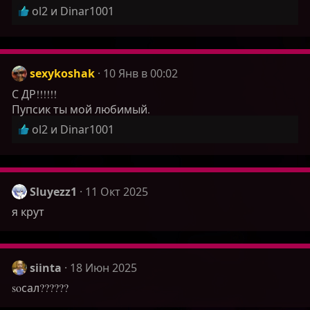
Р
ol2
и
Dinar1001
е
а
к
ц
sexykoshak
10 Янв в 00:02
и
С ДР!!!!!!
и
Пупсик ты мой любимый.
:
Р
ol2
и
Dinar1001
е
а
к
ц
Sluyezz1
11 Окт 2025
и
я крут
и
:
siinta
18 Июн 2025
soсал??????