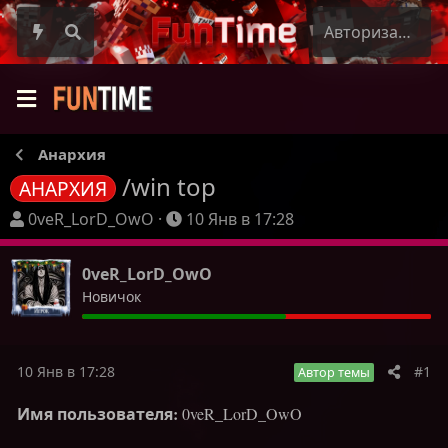
Авторизация
Анархия
/win top
АНАРХИЯ
А
Д
0veR_LorD_OwO
10 Янв в 17:28
в
а
т
т
0veR_LorD_OwO
о
а
Новичок
р
н
т
а
е
ч
м
а
10 Янв в 17:28
#1
Автор темы
ы
л
Имя пользователя:
0veR_LorD_OwO
а