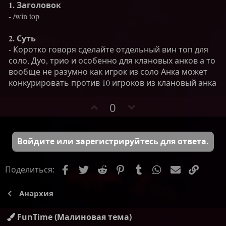
1. Заголовок
- /win top
2. Суть
- Коротко говоря сделайте отдельный вин топ для
соло, Дуо, трио и особенно для клановых анков а то
вообще не разумно как игрок из соло Анка может
конкурировать против 10 игроков из клановый анка
П
Н
0
о
е
з
г
и
а
Войдите или зарегистрируйтесь для ответа.
т
т
и
и
Facebook
Twitter
Reddit
Pinterest
Tumblr
WhatsApp
Электронн
Ссылк
Поделиться:
в
в
н
н
ы
ы
Анархия
й
й
г
г
FunTime (Малиновая тема)