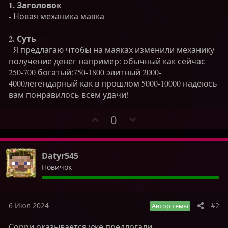
1. Заголовок
- Новая механика маяка
2. Суть
- Я предлагаю чтобы на маяках изменили механику
получение денег например: обычный как сейчас
250-700 богатый:750-1800 элитный 2000-
4000легендарный как в прошлом 5000-10000 надеюсь
вам понравилось всем удачи!
П
Н
0
о
е
з
г
и
а
Datyr545
т
т
Новичок
и
и
в
в
н
н
6 Июл 2024
ы
ы
#2
Автор темы
й
й
Сорри оказывается уже предлогали