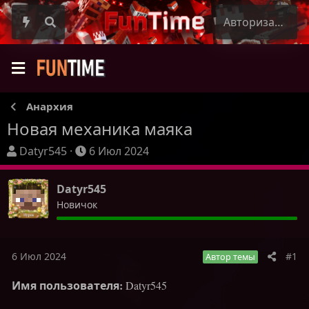
Авторизация
Анархия
Новая механика маяка
А
Д
Datyr545
6 Июл 2024
в
а
т
т
Datyr545
о
а
Новичок
р
н
т
а
е
ч
м
а
6 Июл 2024
#1
Автор темы
ы
л
Имя пользователя:
Datyr545
а