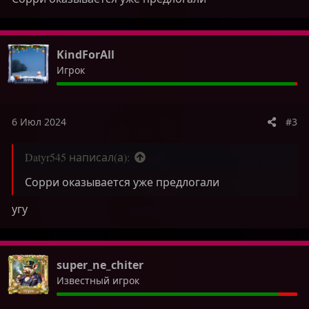
г
г
о
о
л
л
о
о
KindForAll
с
с
Игрок
6 Июл 2024
#3
Datyr545 написал(а):
Сорри оказывается уже предлогали
угу
super_ne_chiter
Известный игрок