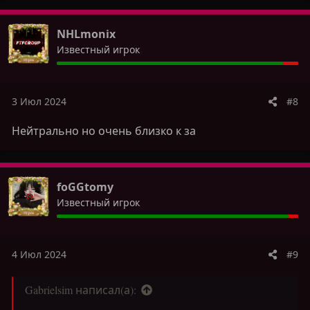
к
приходилось каждый раз нажимать на сундук чтобы
ц
забрать свой выигрыш.
NHLmonix
и
Известный игрок
и
Реализация:
:
Переключатель "Авто-сбор выигрыша" в меню
3 Июл 2024
#8
настроек.
После завершения игры выигрыш автоматически
Нейтрально но очень близко к за
зачисляется на счет игрока.
4. История игр/ставок
foGGtomy
История игр позволяет игрокам видеть историю
Известный игрок
своих прошлых ставок и выигрышей.
Реализация:
4 Июл 2024
#9
Кнопка "История ставок" в интерфейсе казино.
Список последних ставок и результатов, доступных
Gabrielsim написал(а):
для просмотра.