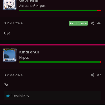
Gabrielsim
Пример для рулетки:
и
Активный игрок
и
:
Кнопка "Авто-игра" в интерфейсе рулетки.
Окно с настройками авто-игры, где игрок может
указать сумму ставки и количество игр.
3 Июл 2024
#6
Автор темы
Авто-игра повторяет ставки, пока не исчерпается
количество игр.
Up!
Пример для кладоискателя:
KindForAll
Кнопка "Авто-игра" в интерфейсе кладоискателя.
Игрок
Параметры авто-игры: случайный выбор клеток или
стратегический выбор, для скачек тоже самое.
Стратегический выбор - выбирает человек.
3 Июл 2024
#7
Случайный выбор - машина.
За
3. Авто-сбор выигрыша
Р
F1xMiniPlay
Добавить возможность автоматического сбора
е
выигрыша после завершения игры, чтобы не
а