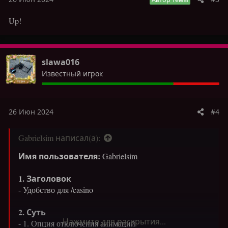
Up!
slawa016
Известный игрок
26 Июн 2024
#4
Gabrielsim написал(а):
Имя пользователя:
Gabrielsim
1. Заголовок
-
Удобство для /casino
2. Суть
Нажмите для раскрытия...
-
1. Опция отключения анимаций