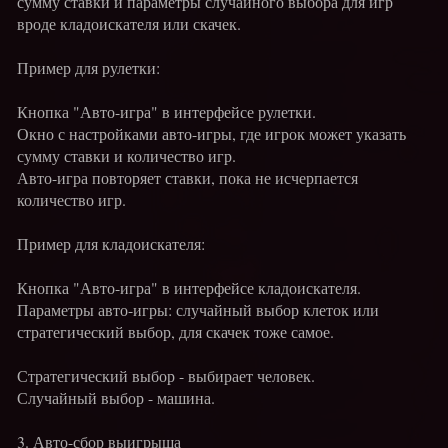
сумму ставки и параметры случайного выбора для игр
вроде кладоискателя или скачек.
Пример для рулетки:
Кнопка "Авто-игра" в интерфейсе рулетки.
Окно с настройками авто-игры, где игрок может указать
сумму ставки и количество игр.
Авто-игра повторяет ставки, пока не исчерпается
количество игр.
Пример для кладоискателя:
Кнопка "Авто-игра" в интерфейсе кладоискателя.
Параметры авто-игры: случайный выбор клеток или
стратегический выбор, для скачек тоже самое.
Стратегический выбор - выбирает человек.
Случайный выбор - машина.
3. Авто-сбор выигрыша