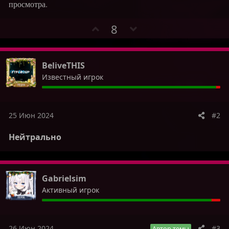
просмотра.
П
Н
8
о
е
з
г
и
а
BeliveTHIS
т
т
Известный игрок
и
и
в
в
н
н
25 Июн 2024
ы
ы
#2
й
й
Нейтрально
г
г
о
о
л
л
о
о
Gabrielsim
с
с
Активный игрок
26 Июн 2024
#3
Автор темы