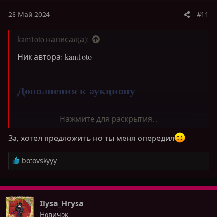
28 Май 2024
#11
kam1oto написал(а):
:
Ник автора
kam1oto
Дополнения к аукциону
────────────────────────────────
Нажмите для раскрытия...
Добавление новых функций аукциона
За, хотел предложить но ты меня опередил
────────────────────────────────
Р
botovskyyy
е
1.
а
Авто оповещения о возможности
к
перевыставить ваши товары на
/ah notification
ц
(toggle)
Ilysa_Hrysa
и
2.
При покупке
/
продаже ресурсов на аукционе
Новичок
и