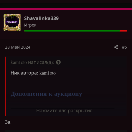
а
к
ц
Shavalinka339
и
Игрок
и
:
28 Май 2024
#5
kam1oto написал(а):
:
Ник автора
kam1oto
Дополнения к аукциону
────────────────────────────────
Нажмите для раскрытия...
Добавление новых функций аукциона
За.