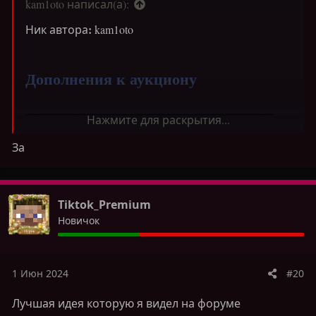
kam1oto написал(а):
:
Ник автора
kam1oto
Дополнения к аукциону
────────────────────────────────
Нажмите для раскрытия...
Добавление новых функций аукциона
За
────────────────────────────────
Tiktok_Premium
1.
Авто оповещения о возможности
Новичок
перевыставить ваши товары на
/ah notification
(toggle)
2.
При покупке
/
продаже ресурсов на аукционе
отображение ника продавца
/
покупателя и
1 Июн 2024
#20
режима на котором он находится.
3.
Добавление команды с помощью которой
Лучшая идея которую я видел на форуме