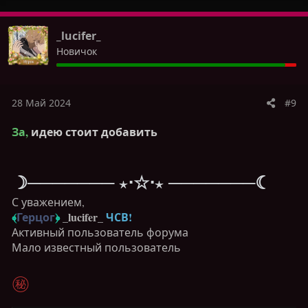
а
к
ц
Спасибо за внимание
!
_lucifer_
и
Новичок
и
:
28 Май 2024
#9
За,
идею стоит добавить
☽
──
─
─
─
── ⋆⋅☆⋅⋆ ──
─
─
─
─
─☾
С уважением,
﴾
Герцог
﴿
_lucifer_
ЧСВ!
Активный пользователь форума
Мало известный пользователь
㊙