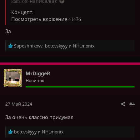
kam1oto написал(а):
Концепт:
Посмотреть вложение 41476
За
Р
Saposhnikovv
,
botovskyyy
и
NHLmonix
е
а
к
ц
MrDiggeR
и
Новичок
и
:
27 Май 2024
#4
За очень классно придумал.
Р
botovskyyy
и
NHLmonix
е