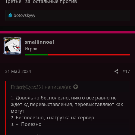
большого кол-ва ресурсов будет намного
Третье - за, остальные против
удобнее их перевыставлять через команду, и
продолжать параллельно заниматься своими
Р
botovskyyy
делами.
е
а
к
────────────────────────────────
ц
smallinnoa1
и
Спасибо за внимание
!
Игрок
и
:
31 Май 2024
#17
FatherlyLynx331 написал(а):
1. Довольно бесполезно, никто всё равно не
ждёт кд перевыставления, перевыставляют как
могут
2. Бесполезно, +нагрузка на сервер
3. +- Полезно