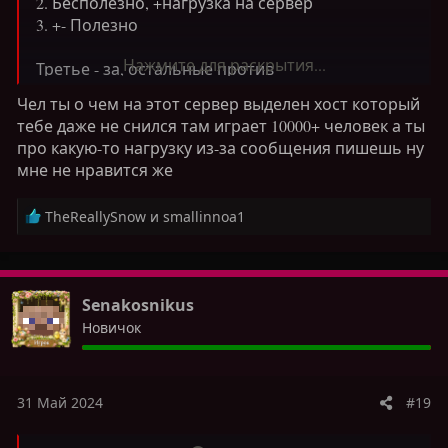
2. Бесполезно, +нагрузка на сервер
3. +- Полезно
Нажмите для раскрытия...
Третье - за, остальные против
Чел ты о чем на этот сервер выделен хост который
тебе даже не снился там играет 10000+ человек а ты
про какую-то нагрузку из-за сообщения пишешь ну
мне не нравится же
Р
TheReallySnow
и
smallinnoa1
е
а
к
ц
Senakosnikus
и
Новичок
и
:
31 Май 2024
#19