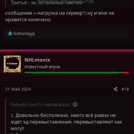
Нажмите для раскрытия...
Третье - за, остальные против
сообщение = нагрузка на сервер?) ну и мне не
нравится конечено
Р
botovskyyy
е
а
к
ц
NHLmonix
и
Известный игрок
и
:
31 Май 2024
#18
FatherlyLynx331 написал(а):
1. Довольно бесполезно, никто всё равно не
ждёт кд перевыставления, перевыставляют как
могут