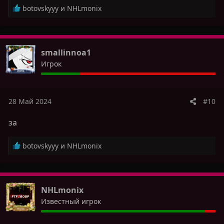
Р
botovskyyy
и
NHLmonix
е
а
к
ц
smallinnoa1
и
Игрок
и
:
28 Май 2024
#10
за
Р
botovskyyy
и
NHLmonix
е
а
к
ц
NHLmonix
и
Известный игрок
и
: