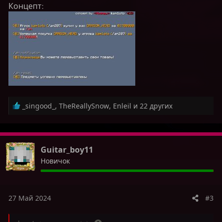
г
г
Концепт:
о
о
л
л
о
о
с
с
Р
_singood_
,
TheReallySnow
,
Enleil
и 22 других
е
а
к
ц
Guitar_boy11
и
Новичок
и
:
27 Май 2024
#3