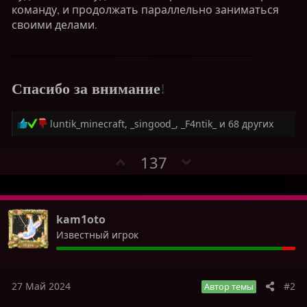
команду, и продолжать параллельно заниматься
своими делами.
────────────────────────────────
Спасибо за внимание
!
Р
luntik_minecraft
,
_singood_
,
_F4ntik_
и 68 других
е
а
П
Н
137
к
о
е
ц
з
г
и
и
и
а
:
т
т
kam1oto
и
и
Известный игрок
в
в
н
н
ы
ы
27 Май 2024
#2
Автор темы
й
й