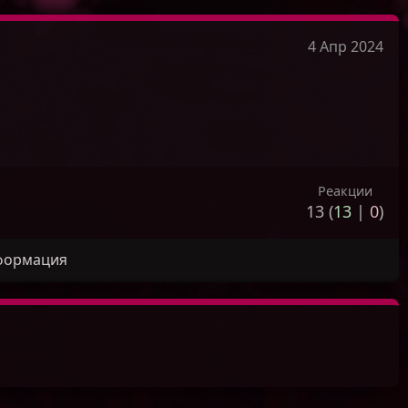
4 Апр 2024
Реакции
13 (
13
|
0
)
формация