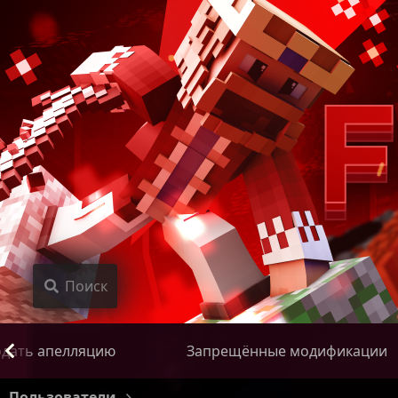
Поиск
дать апелляцию
Запрещённые модификации
Пользователи