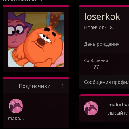
loserkok
Новичок
·
18
День рождения
Сообщения
77
Сообщения профи
Подписчики
1
makofka
лысый гл
makofka