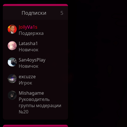
Подписки
5
JollyVa1s
Поддержка
Latasha1
Новичок
San4oysPlay
Новичок
excuzze
Игрок
Mishagame
Руководитель
группы модерации
№20