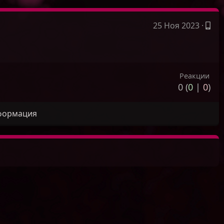
25 Ноя 2023
·
Реакции
0 (
0
|
0
)
формация