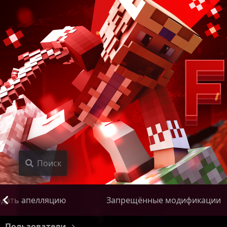
Поиск
дать апелляцию
Запрещённые модификации
Пользователи