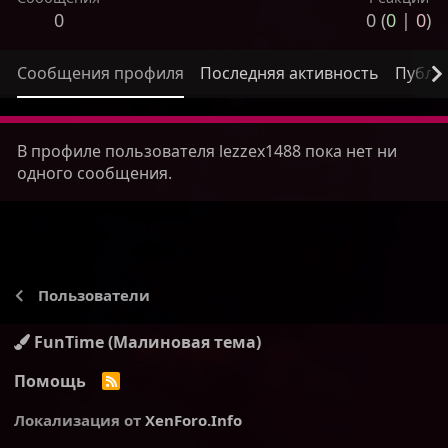
0
0 (
0
|
0
)
Сообщения профиля
Последняя активность
Публи
В профиле пользователя lezzex1488 пока нет ни
одного сообщения.
Пользователи
FunTime (Малиновая тема)
Помощь
R
S
S
Локализация от
XenForo.Info