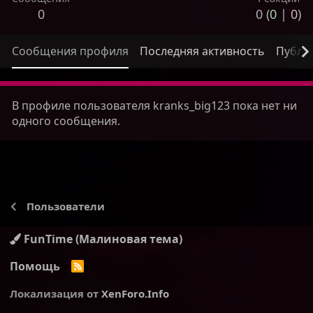
0
0 (
0
|
0
)
Сообщения профиля
Последняя активность
Публи
В профиле пользователя kranks_big123 пока нет ни
одного сообщения.
Пользователи
FunTime (Малиновая тема)
Помощь
R
S
S
Локализация от
XenForo.Info