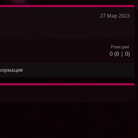
27 Мар 2023
Реакции
0 (
0
|
0
)
формация