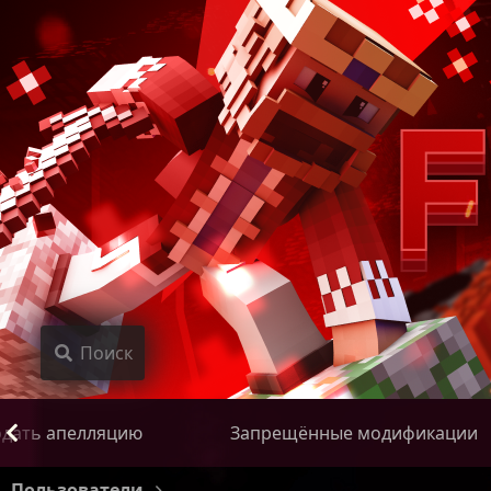
Поиск
дать апелляцию
Запрещённые модификации
Пользователи