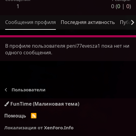
1
0 (
0
|
0
)
Сообщения профиля
Последняя активность
Публи
В профиле пользователя peni77evesza1 пока нет ни
одного сообщения.
Пользователи
FunTime (Малиновая тема)
Помощь
R
S
S
Локализация от
XenForo.Info