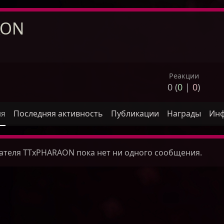
AON
Реакции
0 (
0
|
0
)
ля
Последняя активность
Публикации
Награды
Ин
ателя TTxPHARAON пока нет ни одного сообщения.