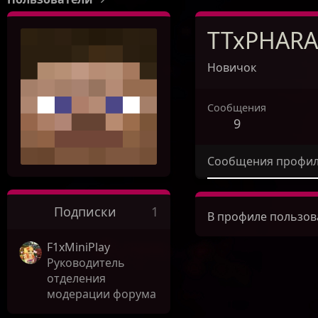
TTxPHAR
Новичок
Сообщения
9
Сообщения профи
Подписки
1
В профиле пользов
F1xMiniPlay
Руководитель
отделения
модерации форума