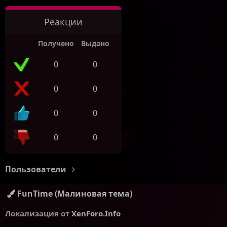
Реакции
Получено
Выдано
0
0
0
0
0
0
0
0
Пользователи
FunTime (Малиновая тема)
Локализация от
XenForo.Info