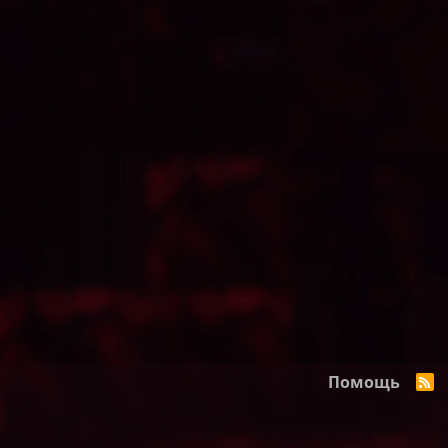
Помощь
R
S
S