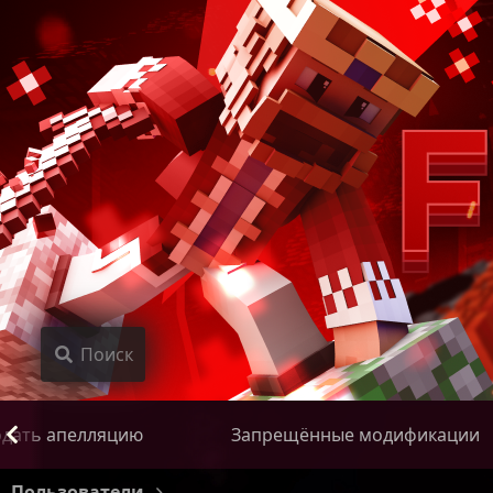
Поиск
дать апелляцию
Запрещённые модификации
Пользователи