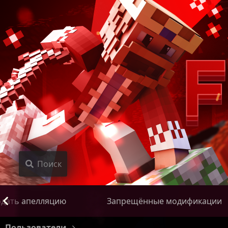
Поиск
дать апелляцию
Запрещённые модификации
Пользователи