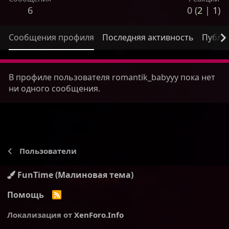
6
0 (
2
|
1
)
Сообщения профиля
Последняя активность
Публи
В профиле пользователя romantik_babyyy пока нет
ни одного сообщения.
Пользователи
FunTime (Малиновая тема)
Помощь
R
S
S
Локализация от
XenForo.Info