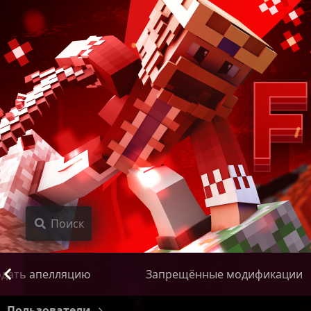
Поиск
дать апелляцию
Запрещённые модификации
Пользователи