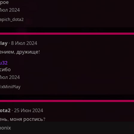
рое
Июл 2024
apich_dota2
lay
8 Июл 2024
ением, дружище!
u32
сибо
Июл 2024
1xMiniPlay
ota2
25 Июн 2024
нь, моня роспись?
onix