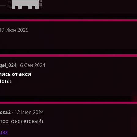
══╝░█▀█▀▀█▀█░
19 Июн 2025
el_024
6 Сен 2024
пись от акси
ста)
ota2
12 Июл 2024
тро, фиолетовый)
u32