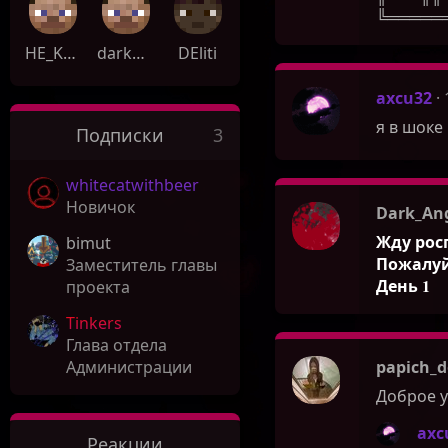
╚═════
HE_KAPYSTA144
darkerFosik
DEliti
axcu32
я в шоке
Подписки
3
whitecatwithbeer
Новичок
Dark_Ang
Жду рос
bimut
Пожалуй
Заместитель главы
День 1
проекта
Tinkers
Глава отдела
papich_d
Администрации
Доброе у
axc
Реакции