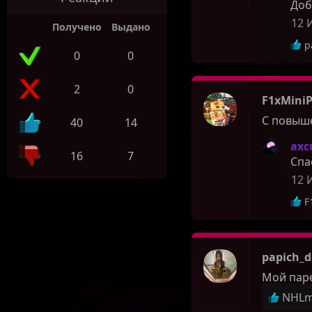
Доб
12 
Получено
Выдано
Р
p
0
0
е
а
к
2
0
ц
F1xMiniP
и
С повыш
40
14
и
:
axc
16
7
Спа
12 
Р
F
е
а
к
ц
papich_d
и
Мой паре
и
:
Р
NHLm