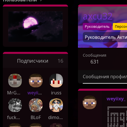
axcu32
Руководитель
Персо
Руководитель Акт
Сообщения
Подписчики
16
631
Сообщения профи
MrGooner
weyiixy_
iruss
weyiixy_
╔═════
║╔╦╗╔╗
fuckmeMargiela
BLoF
dimon123511
║║║║╚╣
║╝╝╝╔╣