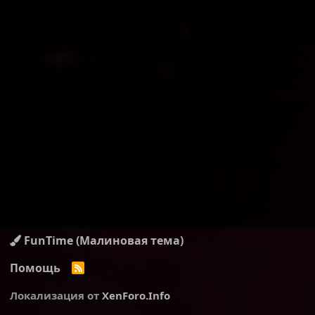
FunTime (Малиновая тема)
Помощь
R
S
S
Локализация от
XenForo.Info