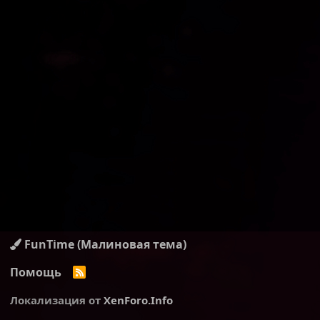
FunTime (Малиновая тема)
Помощь
R
S
S
Локализация от
XenForo.Info