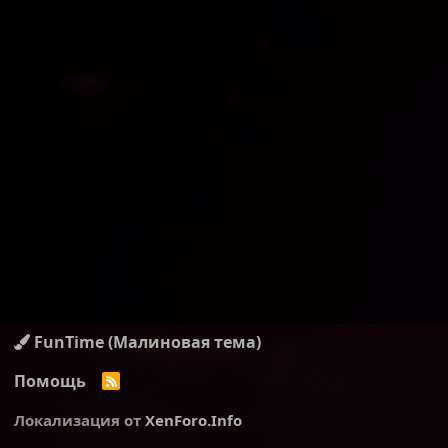
FunTime (Малиновая тема)
Помощь
R
S
S
Локализация от
XenForo.Info