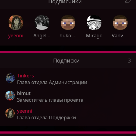
Подписчики
42
yeenni
Angelok_c_nebes
hukola678
Mirago
Vanv1ni4
Подписки
3
Tinkers
Глава отдела Администрации
bimut
Заместитель главы проекта
yeenni
Глава отдела Поддержки