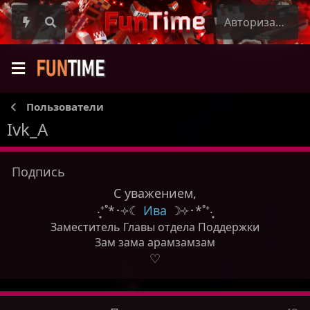
Авторизация
Пользователи
Ivk_A
Подпись
С уважением,
‧͙⁺˚*･༓☾
Ива
☽༓･*˚⁺‧͙
Заместитель Главы отдела Поддержки
Зам зама арамзамзам
♡