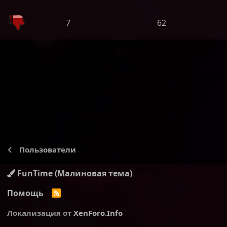
7
62
Пользователи
FunTime (Малиновая тема)
Помощь
R
S
S
Локализация от
XenForo.Info