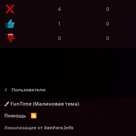
4
0
1
0
0
0
Пользователи
FunTime (Малиновая тема)
Помощь
R
S
S
Локализация от
XenForo.Info