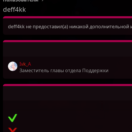
deff4kk
deff4kk не предоставил(а) никакой дополнительной
Ivk_A
Заместитель главы отдела Поддержки