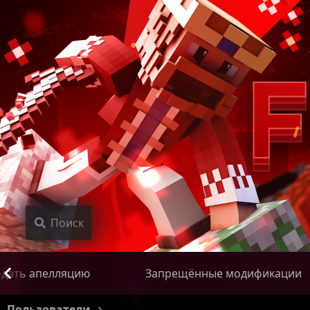
Поиск
дать апелляцию
Запрещённые модификации
Пользователи