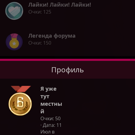
Лайки! Лайки! Лайки!
Очки
125
Легенда форума
Очки
150
Профиль
Я уже
тут
местны
й
Очки
50
Дата
11
Июл в